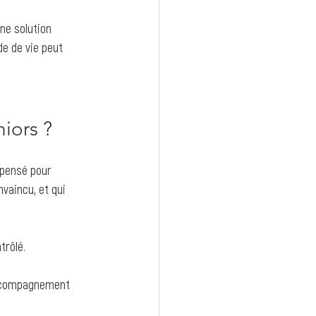
ne solution 
e de vie peut 
iors ?
 pensé pour 
nvaincu, et qui 
trôlé.
accompagnement 