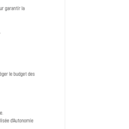
r garantir la 
.
léger le budget des 
e.
alisée d’Autonomie 