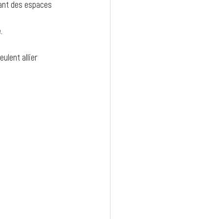
tant des espaces 
.
ulent allier 