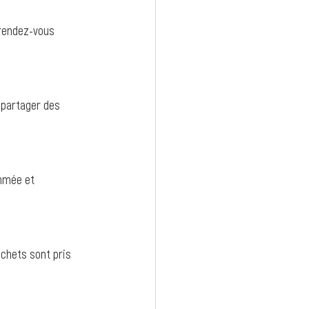
 rendez-vous 
t partager des 
thmée et 
chets sont pris 