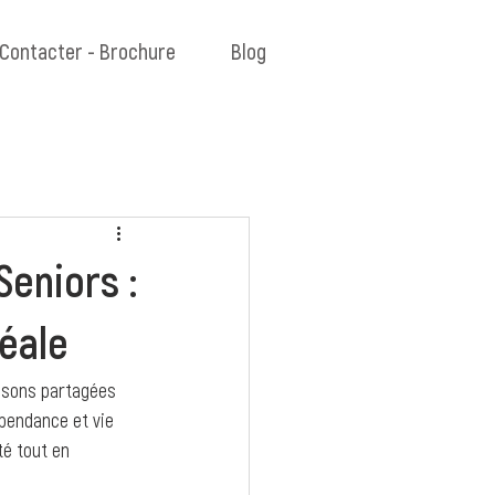
Contacter - Brochure
Blog
eniors :
éale
aisons partagées 
pendance et vie 
té tout en 