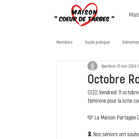
Mai
Members
Guide pratique
Evénemen
djambon
15 nov. 2024
1
Octobre Ro
🏃🏼‍♀️ Vendredi 11 octobr
féminine pour la lutte co
🩷 La Maison Partagée Co
🎗️ Nos seniors ont souh