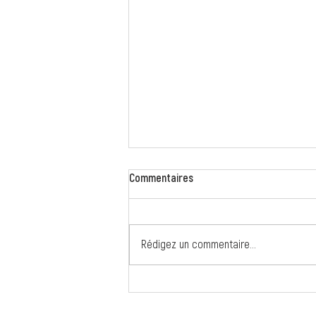
Commentaires
Rédigez un commentaire...
Retour en images sur les Fêtes
de fin d'année !